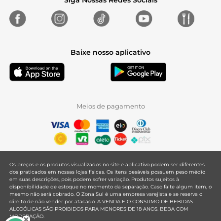
Siga Nossas Redes Sociais
Baixe nosso aplicativo
Meios de pagamento
Os preços e os produtos visualizados no site e aplicativo podem ser diferentes
dos praticados em nossas lojas físicas. Os itens pesáveis possuem peso médio
em suas descrições, pois podem sofrer variação. Produtos sujeitos à
disponibilidade de estoque no momento da separação. Caso falte algum item, o
mesmo não será cobrado. O Zona Sul é uma empresa varejista e se reserva o
direito de não vender por atacado. A VENDA E O CONSUMO DE BEBIDAS
ALCOÓLICAS SÃO PROIBIDOS PARA MENORES DE 18 ANOS. BEBA COM
MODERAÇÃO.