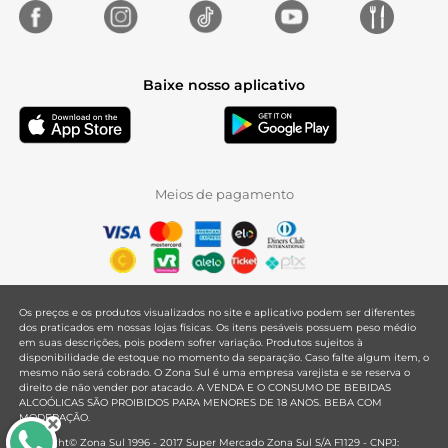
Baixe nosso aplicativo
Meios de pagamento
Os preços e os produtos visualizados no site e aplicativo podem ser diferentes
dos praticados em nossas lojas físicas. Os itens pesáveis possuem peso médio
em suas descrições, pois podem sofrer variação. Produtos sujeitos à
disponibilidade de estoque no momento da separação. Caso falte algum item, o
mesmo não será cobrado. O Zona Sul é uma empresa varejista e se reserva o
direito de não vender por atacado. A VENDA E O CONSUMO DE BEBIDAS
ALCOÓLICAS SÃO PROIBIDOS PARA MENORES DE 18 ANOS. BEBA COM
MODERAÇÃO.
Copyright© Zona Sul 1996 - 2017 Super Mercado Zona Sul S/A F1129 - CNPJ: