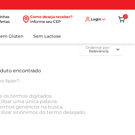
inhas
Como deseja receber?
0
Login
fertas
Informe seu CEP
Sem Glúten
Sem Lactose
ordernar por
Relevância
duto encontrado
o fazer?
e os termos digitados.
ilizar uma única palavra.
 termos genéricos na busca.
tilizar sinônimos do termo desejado.