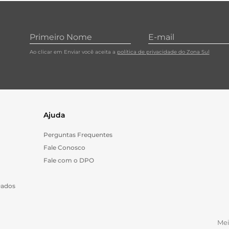
10
º
cebola
Ao clicar em Enviar você aceita a
política de privacidade do Zona Sul
Ajuda
Perguntas Frequentes
Fale Conosco
Fale com o DPO
Dados
Me