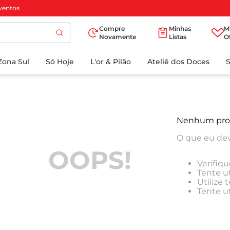
ventos
Compre
Minhas
M
Novamente
Listas
O
TERMOS MAIS
Zona Sul
Só Hoje
BUSCADOS
L'or & Pilão
Ateliê dos Doces
1
º
cafe
2
º
papel higienico
3
º
iogurte
Nenhum pro
4
º
manteiga
O que eu dev
5
º
detergente
OOPS!
Verifiqu
6
º
azeite
Tente ut
Utilize
7
º
biscoito
Tente u
8
º
leite
9
º
chocolate