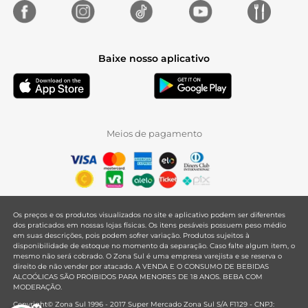
Baixe nosso aplicativo
Meios de pagamento
Os preços e os produtos visualizados no site e aplicativo podem ser diferentes
dos praticados em nossas lojas físicas. Os itens pesáveis possuem peso médio
em suas descrições, pois podem sofrer variação. Produtos sujeitos à
disponibilidade de estoque no momento da separação. Caso falte algum item, o
mesmo não será cobrado. O Zona Sul é uma empresa varejista e se reserva o
direito de não vender por atacado. A VENDA E O CONSUMO DE BEBIDAS
ALCOÓLICAS SÃO PROIBIDOS PARA MENORES DE 18 ANOS. BEBA COM
MODERAÇÃO.
Copyright© Zona Sul 1996 - 2017 Super Mercado Zona Sul S/A F1129 - CNPJ: