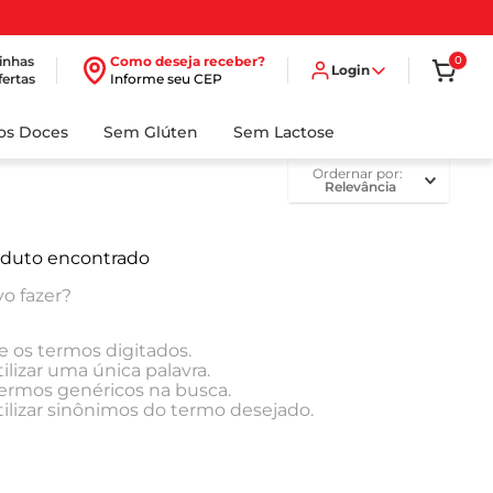
inhas
Como deseja receber?
0
Login
fertas
Informe seu CEP
dos Doces
Sem Glúten
Sem Lactose
ordernar por
Relevância
duto encontrado
o fazer?
e os termos digitados.
ilizar uma única palavra.
 termos genéricos na busca.
tilizar sinônimos do termo desejado.