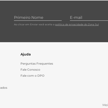
10
º
papel toalha
Ao clicar em Enviar você aceita a
política de privacidade do Zona Sul
Ajuda
Perguntas Frequentes
Fale Conosco
Fale com o DPO
Dados
Me