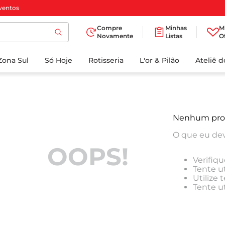
ventos
Compre
Minhas
M
Novamente
Listas
O
TERMOS MAIS
Zona Sul
Só Hoje
BUSCADOS
Rotisseria
L'or & Pilão
Ateliê 
1
º
cafe
2
º
papel higienico
3
º
manteiga
Nenhum pro
4
º
iogurte
O que eu dev
5
º
detergente
OOPS!
Verifiqu
6
º
azeite
Tente ut
Utilize
7
º
leite
Tente u
8
º
biscoito
9
º
chocolate