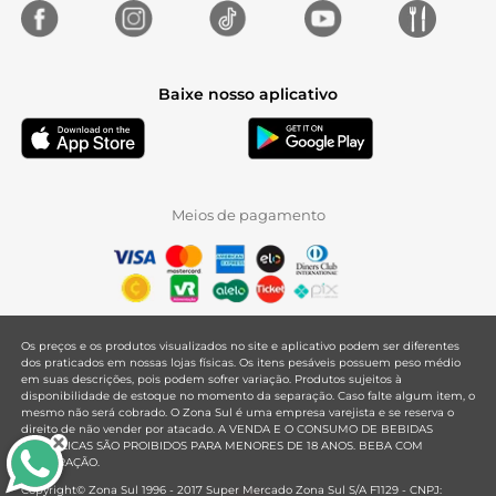
Baixe nosso aplicativo
Meios de pagamento
Os preços e os produtos visualizados no site e aplicativo podem ser diferentes
dos praticados em nossas lojas físicas. Os itens pesáveis possuem peso médio
em suas descrições, pois podem sofrer variação. Produtos sujeitos à
disponibilidade de estoque no momento da separação. Caso falte algum item, o
mesmo não será cobrado. O Zona Sul é uma empresa varejista e se reserva o
direito de não vender por atacado. A VENDA E O CONSUMO DE BEBIDAS
ALCOÓLICAS SÃO PROIBIDOS PARA MENORES DE 18 ANOS. BEBA COM
MODERAÇÃO.
Copyright© Zona Sul 1996 - 2017 Super Mercado Zona Sul S/A F1129 - CNPJ: