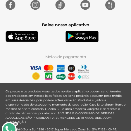
Baixe nosso aplicativo
Meios de pagamento
Os preços e os produtos visualizados no site e aplicativo podem ser diferentes
dos praticados em nossas lojas físicas. Os itens pesáveis possuem peso médio
em suas descrições, pois podem sofrer variação. Produtos sujeitos à
disponibilidade de estoque no momento da separação. Caso falte algum item, o
mesmo não será cobrado. O Zona Sul é uma empresa varejista e se reserva o
direito de não vender por atacado. A VENDA E O CONSUMO DE BEBIDAS
ALCOÓLICAS SÃO PROIBIDOS PARA MENORES DE 18 ANOS. BEBA COM
MODERAÇÃO.
Copyright© Zona Sul 1996 - 2017 Super Mercado Zona Sul S/A F1129 - CNPJ: