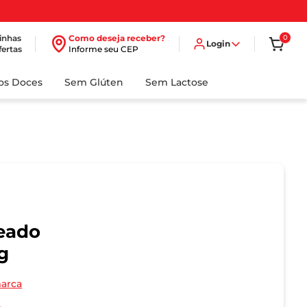
inhas
Como deseja receber?
0
Login
fertas
Informe seu CEP
dos Doces
Sem Glúten
Sem Lactose
eado
g
marca