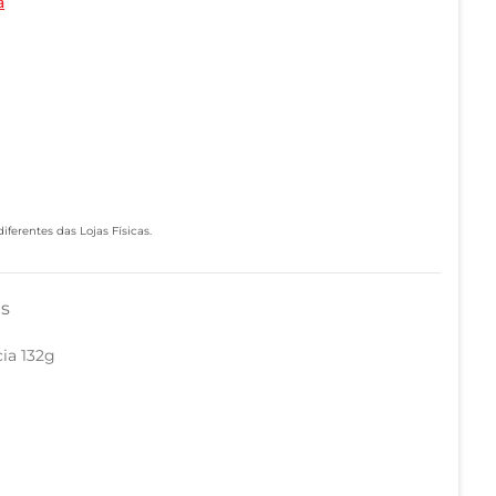
a
ferentes das Lojas Físicas.
as
ia 132g