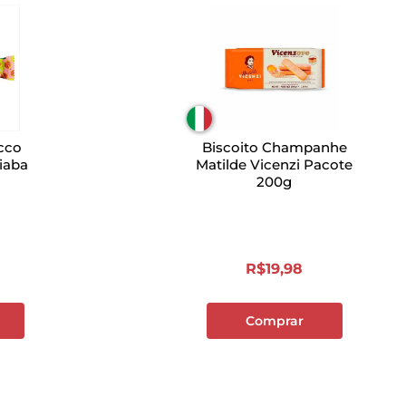
cco
Biscoito Champanhe
iaba
Matilde Vicenzi Pacote
200g
R$
19
,
98
Comprar