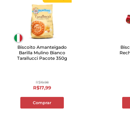
Biscoito Amanteigado
Bisc
Barilla Mulino Bianco
Rech
Tarallucci Pacote 350g
R$
19
,
98
R$
17
,
99
Comprar