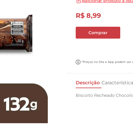
Adicionar produto a list
10
º
cebola
R$
8
,
99
Comprar
*Preços no Site e App podem ser di
Descrição
Característic
Biscoito Recheado Chocolíc