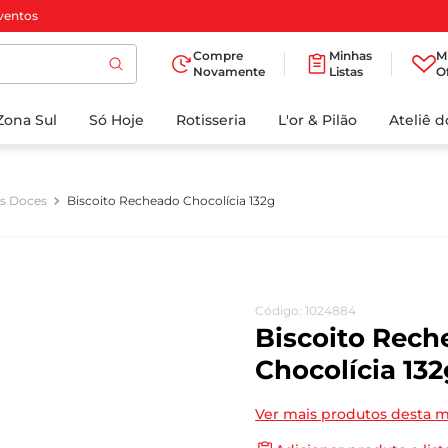
ventos
Compre
Minhas
M
Novamente
Listas
O
TERMOS MAIS
Zona Sul
Só Hoje
BUSCADOS
Rotisseria
L'or & Pilão
Ateliê 
1
º
cafe
2
º
papel higienico
os Doces
Biscoito Recheado Chocolícia 132g
3
º
iogurte
4
º
manteiga
5
º
azeite
Código
:
1024884
6
º
biscoito
Biscoito Rech
7
º
detergente
Chocolícia 132
8
º
leite
Ver mais produtos desta 
9
º
chocolate