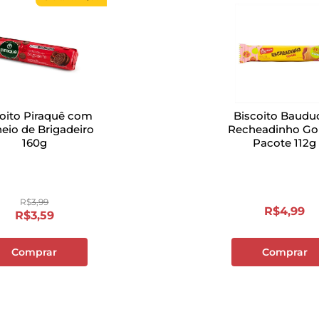
oito Piraquê com
Biscoito Baudu
eio de Brigadeiro
Recheadinho Go
160g
Pacote 112g
R$
3
,
99
R$
4
,
99
R$
3
,
59
Comprar
Comprar