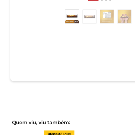
Quem viu, viu também:
Oferta
até
12/08