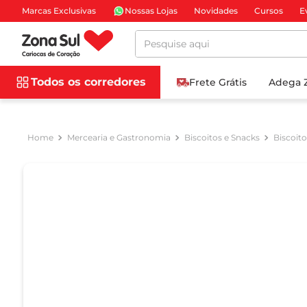
Marcas Exclusivas
Nossas Lojas
Novidades
Cursos
E
Pesquise aqui
Todos os corredores
Frete Grátis
Adega 
Mercearia e Gastronomia
Biscoitos e Snacks
Biscoit