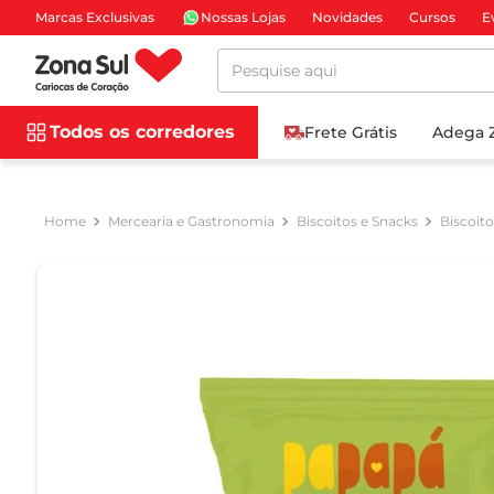
Marcas Exclusivas
Nossas Lojas
Novidades
Cursos
E
Pesquise aqui
Todos os corredores
Frete Grátis
Adega 
Mercearia e Gastronomia
Biscoitos e Snacks
Biscoit