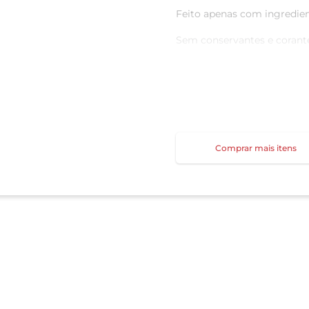
Feito apenas com ingredien
Sem conservantes e corant
Clean Label (apenas ingred
Comprar mais itens