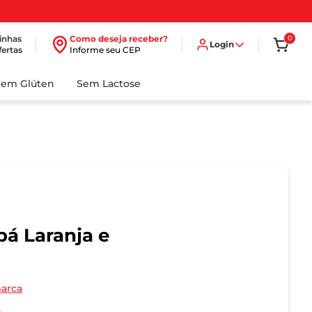
inhas
Como deseja receber?
0
Login
fertas
Informe seu CEP
Sem Glúten
Sem Lactose
pá Laranja e
marca