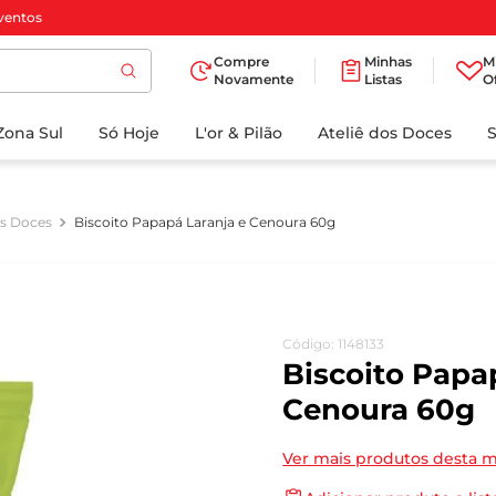
ventos
Compre
Minhas
M
Novamente
Listas
O
TERMOS MAIS
Zona Sul
Só Hoje
BUSCADOS
L'or & Pilão
Ateliê dos Doces
1
º
cafe
2
º
papel higienico
os Doces
Biscoito Papapá Laranja e Cenoura 60g
3
º
iogurte
4
º
manteiga
5
º
detergente
Código
:
1148133
6
º
azeite
Biscoito Papa
7
º
biscoito
Cenoura 60g
8
º
leite
Ver mais produtos desta 
9
º
chocolate