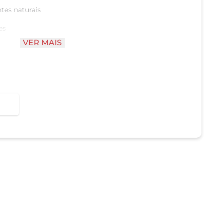
tes naturais
es
VER MAIS
ientes que você reconhece)