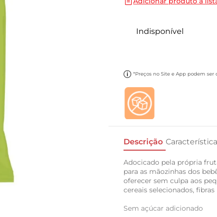
Adicionar produto a list
10
º
cebola
Indisponível
*Preços no Site e App podem ser di
Descrição
Característic
Adocicado pela própria fr
para as mãozinhas dos bebê
oferecer sem culpa aos pequ
cereais selecionados, fibras
Sem açúcar adicionado