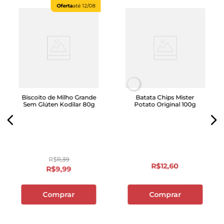
Oferta
até
12/08
Biscoito de Milho Grande
Batata Chips Mister
Sem Glúten Kodilar 80g
Potato Original 100g
R$
11
,
39
R$
12
,
60
R$
9
,
99
Comprar
Comprar