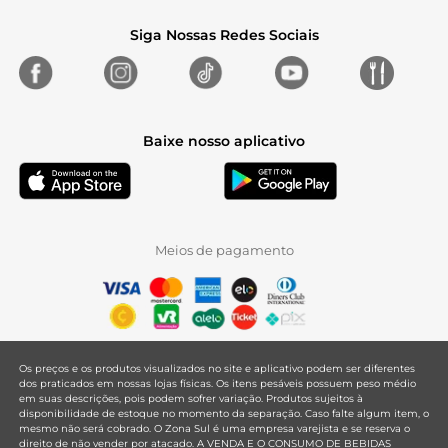
Siga Nossas Redes Sociais
Baixe nosso aplicativo
Meios de pagamento
Os preços e os produtos visualizados no site e aplicativo podem ser diferentes
dos praticados em nossas lojas físicas. Os itens pesáveis possuem peso médio
em suas descrições, pois podem sofrer variação. Produtos sujeitos à
disponibilidade de estoque no momento da separação. Caso falte algum item, o
mesmo não será cobrado. O Zona Sul é uma empresa varejista e se reserva o
direito de não vender por atacado. A VENDA E O CONSUMO DE BEBIDAS