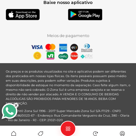
Baixe nosso aplicativo
Meios de pagamento
Os preços e os produtos visualizados no site e aplicativo podem ser diferentes
dos praticados em nossas lojas físicas. Os itens pesáveis possuem peso médio
em suas descrições, pois podem sofrer variação. Produtos sujeitos à
disponibilidade de estoque no momento da separação. Caso falte algum item, o
mesmo não será cobrado. O Zona Sul é uma empresa varejista e se reserva o
direito de não vender por atacado. A VENDA E O CONSUMO DE BEBIDAS
ALCOÓLICAS SÃO PROIBIDOS PARA MENORES DE 18 ANOS. BEBA COM
MODERAÇÃO.
Copyright© Zona Sul 1996 - 2017 Super Mercado Zona Sul S/A F1129 - CNPJ:
33.381.286/0023-67 - Endereço: Rua Comandante Vergueiro da Cruz, 380 - Olaria
- Rio de Janeiro - RJ - CEP: 21021-020
Mantido por