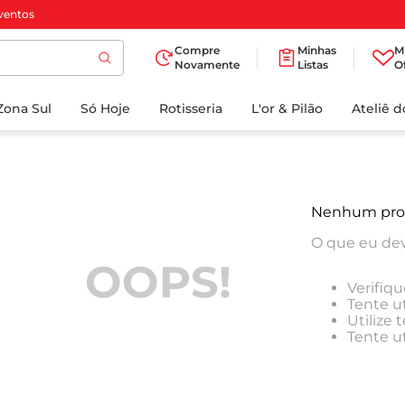
ventos
Compre
Minhas
M
Novamente
Listas
O
TERMOS MAIS
Zona Sul
Só Hoje
BUSCADOS
Rotisseria
L'or & Pilão
Ateliê 
1
º
cafe
2
º
iogurte
3
º
papel higienico
Nenhum pro
4
º
manteiga
O que eu dev
5
º
azeite
OOPS!
Verifiqu
6
º
detergente
Tente ut
Utilize
7
º
leite
Tente u
8
º
biscoito
9
º
chocolate