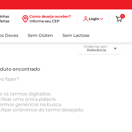
inhas
Como deseja receber?
0
Login
fertas
Informe seu CEP
dos Doces
Sem Glúten
Sem Lactose
ordernar por
Relevância
duto encontrado
o fazer?
e os termos digitados.
ilizar uma única palavra.
 termos genéricos na busca.
tilizar sinônimos do termo desejado.