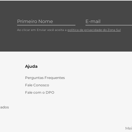
10
º
carne moida
Ao clicar em Enviar você aceita a
política de privacidade do Zona Sul
Ajuda
Perguntas Frequentes
Fale Conosco
Fale com o DPO
Dados
Me