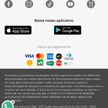
Baixe nosso aplicativo
Meios de pagamento
Os preços e os produtos visualizados no site e aplicativo podem ser diferentes
dos praticados em nossas lojas físicas. Os itens pesáveis possuem peso médio
em suas descrições, pois podem sofrer variação. Produtos sujeitos à
disponibilidade de estoque no momento da separação. Caso falte algum item, o
mesmo não será cobrado. O Zona Sul é uma empresa varejista e se reserva o
direito de não vender por atacado. A VENDA E O CONSUMO DE BEBIDAS
ALCOÓLICAS SÃO PROIBIDOS PARA MENORES DE 18 ANOS. BEBA COM
MODERAÇÃO.
Copyright© Zona Sul 1996 - 2017 Super Mercado Zona Sul S/A F1129 - CNPJ: