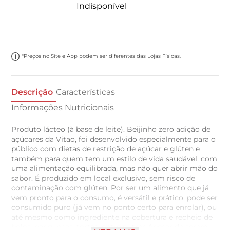
Indisponível
*Preços no Site e App podem ser diferentes das Lojas Físicas.
Descrição
Características
Informações Nutricionais
Produto lácteo (à base de leite). Beijinho zero adição de
açúcares da Vitao, foi desenvolvido especialmente para o
público com dietas de restrição de açúcar e glúten e
também para quem tem um estilo de vida saudável, com
uma alimentação equilibrada, mas não quer abrir mão do
sabor. É produzido em local exclusivo, sem risco de
contaminação com glúten. Por ser um alimento que já
vem pronto para o consumo, é versátil e prático, pode ser
consumido puro (já vem no ponto certo para enrolar), ou
até mesmo como ingrediente na cobertura e recheio de
bolos, panquecas, tortas, entre outros.Apesar de serem