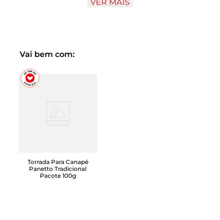
VER MAIS
zero adição de açúcares*, não apresenta gosto residual de
adoçante, sendo muito semelhante aos tradicionais. São
produtos que não tem açúcar (sacarose) adicionado,
porém contém os açúcares naturalmente presentes nos
ingredientes, como a Lactose (presente no leite) a
Frutose (presente nas frutas) entre outros. Embora
Vai bem com:
contenham os açúcares naturais da matéria prima, eles
podem ser consumidos por diabéticos. Porção de 20g =
66kcal
Torrada Para Canapé
Panetto Tradicional
Pacote 100g