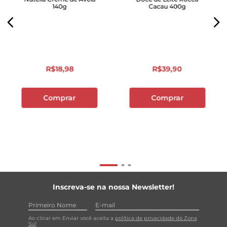
140g
Cacau 400g
R$
18
,
98
R$
39
,
90
Comprar
Comprar
Inscreva-se na nossa Newsletter!
Ao clicar em Enviar você aceita a
política de privacidade do Zona
Sul