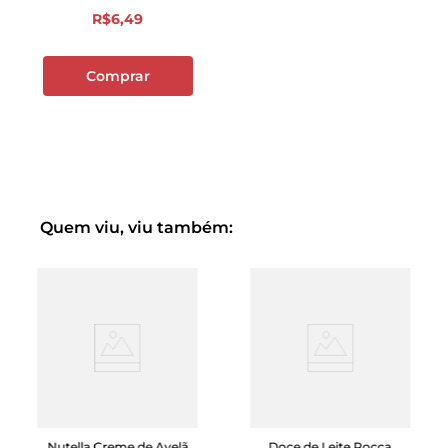
R$
6
,
49
Comprar
Quem viu, viu também:
Nutella Creme de Avelã
Doce de Leite Rocca