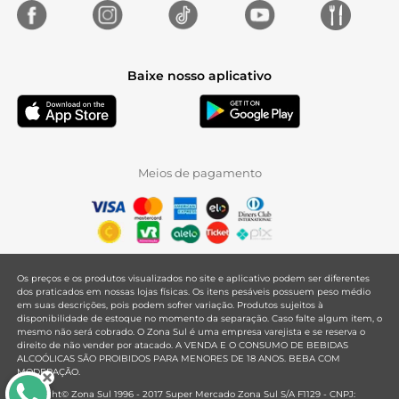
Baixe nosso aplicativo
Meios de pagamento
Os preços e os produtos visualizados no site e aplicativo podem ser diferentes
dos praticados em nossas lojas físicas. Os itens pesáveis possuem peso médio
em suas descrições, pois podem sofrer variação. Produtos sujeitos à
disponibilidade de estoque no momento da separação. Caso falte algum item, o
mesmo não será cobrado. O Zona Sul é uma empresa varejista e se reserva o
direito de não vender por atacado. A VENDA E O CONSUMO DE BEBIDAS
ALCOÓLICAS SÃO PROIBIDOS PARA MENORES DE 18 ANOS. BEBA COM
MODERAÇÃO.
Copyright© Zona Sul 1996 - 2017 Super Mercado Zona Sul S/A F1129 - CNPJ: