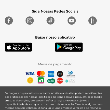
Siga Nossas Redes Sociais
Baixe nosso aplicativo
Meios de pagamento
Os preços e os produtos visualizados no site e aplicativo podem ser diferentes
dos praticados em nossas lojas físicas. Os itens pesáveis possuem peso médio
em suas descrições, pois podem sofrer variação. Produtos sujeitos à
disponibilidade de estoque no momento da separação. Caso falte algum item, o
mesmo não será cobrado. O Zona Sul é uma empresa varejista e se reserva o