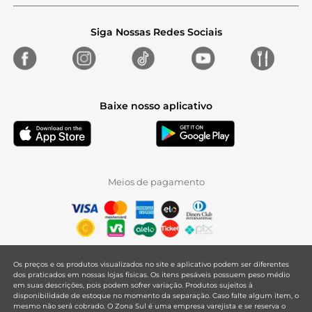
Siga Nossas Redes Sociais
Baixe nosso aplicativo
Meios de pagamento
Os preços e os produtos visualizados no site e aplicativo podem ser diferentes
dos praticados em nossas lojas físicas. Os itens pesáveis possuem peso médio
em suas descrições, pois podem sofrer variação. Produtos sujeitos à
disponibilidade de estoque no momento da separação. Caso falte algum item, o
mesmo não será cobrado. O Zona Sul é uma empresa varejista e se reserva o