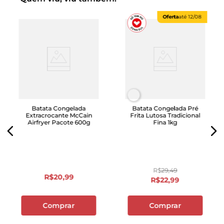
Oferta
até
12/08
Batata Congelada
Batata Congelada Pré
Extracrocante McCain
Frita Lutosa Tradicional
Airfryer Pacote 600g
Fina 1kg
R$
29
,
49
R$
20
,
99
R$
22
,
99
Comprar
Comprar