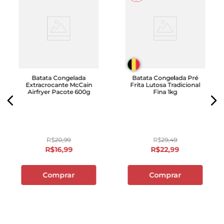
Batata Congelada
Batata Congelada Pré
Extracrocante McCain
Frita Lutosa Tradicional
Airfryer Pacote 600g
Fina 1kg
R$
20
,
99
R$
29
,
49
R$
16
,
99
R$
22
,
99
Comprar
Comprar