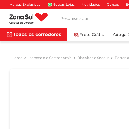
Marcas Exclusivas
Nossas Lojas
Novidades
Cursos
E
Pesquise aqui
Todos os corredores
Frete Grátis
Adega 
Mercearia e Gastronomia
Biscoitos e Snacks
Barras d