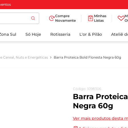
ventos
Compre
Minhas
M
Novamente
Listas
O
TERMOS MAIS
Zona Sul
Só Hoje
BUSCADOS
Rotisseria
L'or & Pilão
Ateliê 
1
º
cafe
2
º
papel higienico
e Cereal, Nuts e Energéticas
Barra Proteica Bold Floresta Negra 60g
3
º
manteiga
4
º
iogurte
5
º
detergente
Código
:
1098306
6
º
azeite
Barra Proteica
7
º
leite
Negra 60g
8
º
biscoito
Ver mais produtos desta 
9
º
chocolate