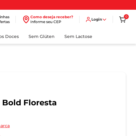
inhas
Como deseja receber?
0
Login
fertas
Informe seu CEP
dos Doces
Sem Glúten
Sem Lactose
 Bold Floresta
marca