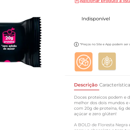
Adicionar produto a list
10
º
papel toalha
Indisponível
*Preços no Site e App podem ser di
Descrição
Característic
Doces proteicos podem e d
melhor dos dois mundos e 
com 20g de proteína, 6g de 
açúcar e zero glúten!
A BOLD de Floresta Negra é