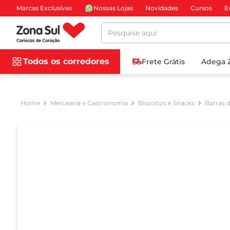
Marcas Exclusivas
Nossas Lojas
Novidades
Cursos
E
Pesquise aqui
Todos os corredores
Frete Grátis
Adega 
Mercearia e Gastronomia
Biscoitos e Snacks
Barras d