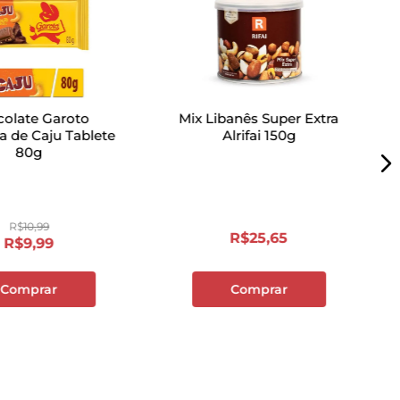
olate Garoto
Mix Libanês Super Extra
a de Caju Tablete
Alrifai 150g
80g
R$
10
,
99
R$
25
,
65
R$
9
,
99
Comprar
Comprar