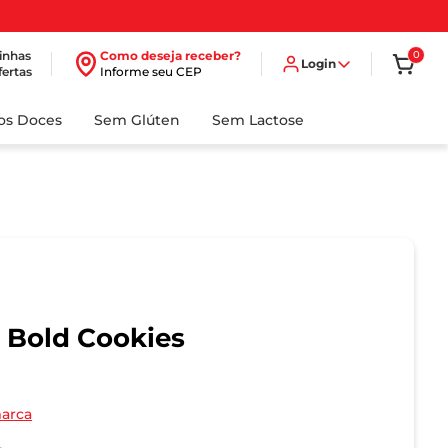
inhas
Como deseja receber?
0
Login
fertas
Informe seu CEP
dos Doces
Sem Glúten
Sem Lactose
a Bold Cookies
marca