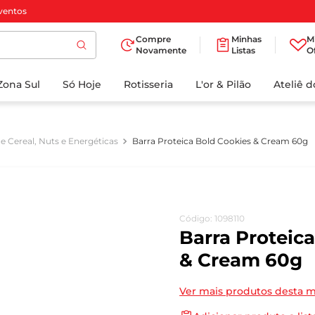
ventos
Compre
Minhas
M
Novamente
Listas
O
TERMOS MAIS
Zona Sul
Só Hoje
BUSCADOS
Rotisseria
L'or & Pilão
Ateliê 
1
º
cafe
2
º
iogurte
e Cereal, Nuts e Energéticas
Barra Proteica Bold Cookies & Cream 60g
3
º
papel higienico
4
º
manteiga
5
º
azeite
Código
:
1098110
6
º
detergente
Barra Proteic
7
º
leite
& Cream 60g
8
º
biscoito
Ver mais produtos desta 
9
º
chocolate