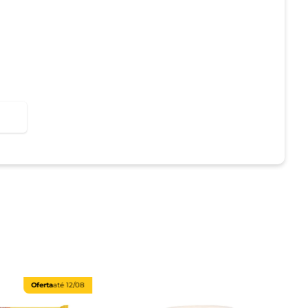
Oferta
até
12/08