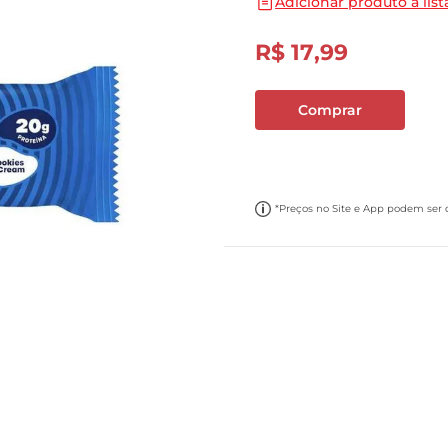
Adicionar produto a list
10
º
carne moida
R$
17
,
99
Comprar
*Preços no Site e App podem ser di