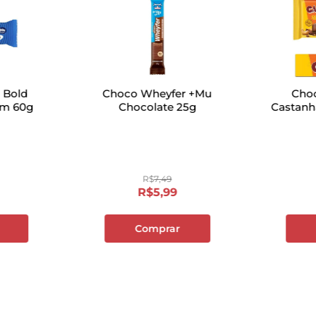
a Bold
Choco Wheyfer +Mu
Choc
am 60g
Chocolate 25g
Castanh
R$
7
,
49
R$
5
,
99
Comprar