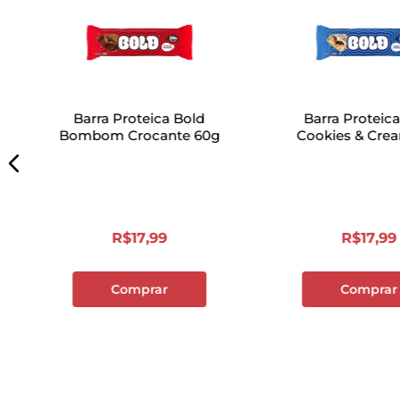
Barra Proteica Bold
Barra Proteic
Bombom Crocante 60g
Cookies & Cre
R$
17
,
99
R$
17
,
99
Comprar
Comprar