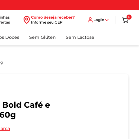
inhas
Como deseja receber?
0
Login
fertas
Informe seu CEP
dos Doces
Sem Glúten
Sem Lactose
0g
 Bold Café e
 60g
marca