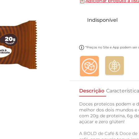
Adicionar produto a list
10
º
carne moida
Indisponível
*Preços no Site e App podem ser di
Descrição
Característic
Doces proteicos podem e d
melhor dos dois mundos e 
com 20g de proteína, 6g de 
açúcar e zero glúten!
A BOLD de Café & Doce de L