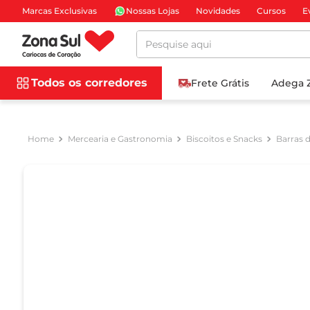
Marcas Exclusivas
Nossas Lojas
Novidades
Cursos
E
Pesquise aqui
Todos os corredores
Frete Grátis
Adega 
Mercearia e Gastronomia
Biscoitos e Snacks
Barras d