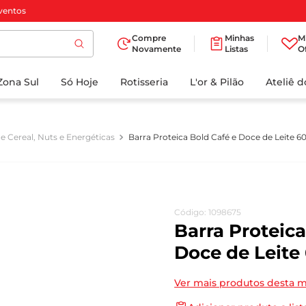
ventos
Compre
Minhas
M
Novamente
Listas
O
TERMOS MAIS
Zona Sul
Só Hoje
BUSCADOS
Rotisseria
L'or & Pilão
Ateliê 
1
º
cafe
2
º
iogurte
e Cereal, Nuts e Energéticas
Barra Proteica Bold Café e Doce de Leite 6
3
º
papel higienico
4
º
manteiga
5
º
azeite
Código
:
1098675
6
º
detergente
Barra Proteica
7
º
leite
Doce de Leite
8
º
biscoito
Ver mais produtos desta 
9
º
chocolate