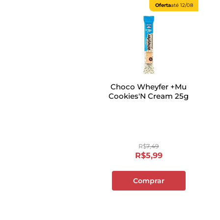
Oferta
até
12/08
Choco Wheyfer +Mu
Cookies'N Cream 25g
R$
7
,
49
R$
5
,
99
Comprar