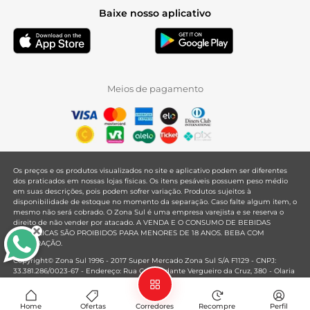
Baixe nosso aplicativo
Meios de pagamento
Os preços e os produtos visualizados no site e aplicativo podem ser diferentes
dos praticados em nossas lojas físicas. Os itens pesáveis possuem peso médio
em suas descrições, pois podem sofrer variação. Produtos sujeitos à
disponibilidade de estoque no momento da separação. Caso falte algum item, o
mesmo não será cobrado. O Zona Sul é uma empresa varejista e se reserva o
direito de não vender por atacado. A VENDA E O CONSUMO DE BEBIDAS
ALCOÓLICAS SÃO PROIBIDOS PARA MENORES DE 18 ANOS. BEBA COM
MODERAÇÃO.
Copyright© Zona Sul 1996 - 2017 Super Mercado Zona Sul S/A F1129 - CNPJ:
33.381.286/0023-67 - Endereço: Rua Comandante Vergueiro da Cruz, 380 - Olaria
- Rio de Janeiro - RJ - CEP: 21021-020
Mantido por
Home
Ofertas
Corredores
Recompre
Perfil