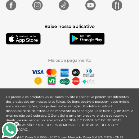
Baixe nosso aplicativo
Meios de pagamento
Os preços e os produtos visualizados no site e aplicativo podem ser diferentes
dos praticados em nossas lojas físicas. Os itens pesáveis possuem peso médio
em suas descrições, pois podem sofrer variação. Produtos sujeitos à
disponibilidade de estoque no momento da separação. Caso falte algum item, o
mesmo não será cobrado. O Zona Sul é uma empresa varejista e se reserva o
direito de não vender por atacado. A VENDA E O CONSUMO DE BEBIDAS
ALCOÓLICAS SÃO PROIBIDOS PARA MENORES DE 18 ANOS. BEBA COM
MODERAÇÃO.
Copyright© Zona Sul 1996 - 2017 Super Mercado Zona Sul S/A F1129 - CNPJ: