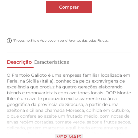
Comprar
*Preços no Site e App podem ser diferentes das Lojas Físicas.
Descrição
Características
O Frantoio Galioto é uma empresa familiar localizada em
Ferla, na Sicília (Itália), conhecida pelos extravirgens de
excelência que produz há quatro gerações elaborando
blends e monovarietais com azeitonas locais. DOP Monte
Iblei é um azeite produzido exclusivamente na área
geográfica da província de Siracusa, a partir de uma
azeitona siciliana chamada Moresca, colhida em outubro,
o que confere ao azeite um frutado médio, com notas de
ervas recém cortadas, tomate verde, sabor a frutos secos,
delicado, porém marcante, equilibrado entre amargos e
picantes discretos e muito persistente. Um azeite para
VER MAIS