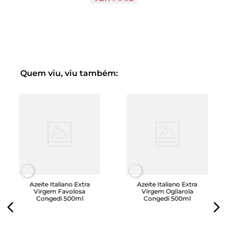
harmonizar com saladas mistas, verduras grelhadas,
bruschettas diversas, pizzas, caldos, harmoniza bem com
peixes e carnes brancas grelhadas, carpaccios e queijos
curados e semi-curados.
Quem viu, viu também:
Azeite Italiano Extra
Azeite Italiano Extra
Virgem Favolosa
Virgem Ogliarola
Congedi 500ml
Congedi 500ml