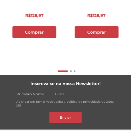
R$
128
,
97
R$
128
,
97
Comprar
Comprar
Inscreva-se na nossa Newsletter!
Ao clicar em Enviar você aceita a
política de privacidade do Zona
Sul
Enviar