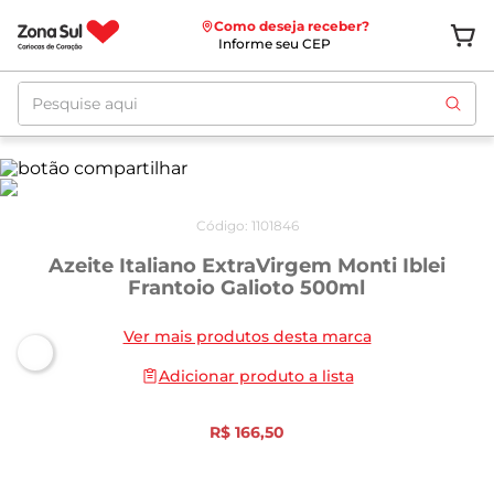
Como deseja receber?
Informe seu CEP
Pesquise aqui
Código
:
1101846
Azeite Italiano ExtraVirgem Monti Iblei
Frantoio Galioto 500ml
Ver mais produtos desta marca
Adicionar produto a lista
R$
166
,
50