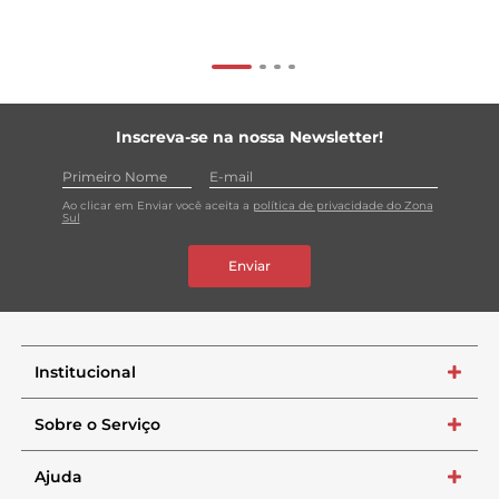
Inscreva-se na nossa Newsletter!
Ao clicar em Enviar você aceita a
política de privacidade do Zona
Sul
Enviar
Institucional
+
Sobre o Serviço
+
Ajuda
+