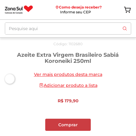
Como deseja receber?
Informe seu CEP
Pesquise aqui
Código
:
1102680
Azeite Extra Virgem Brasileiro Sabiá
Koroneiki 250ml
Ver mais produtos desta marca
Adicionar produto a lista
R$
179
,
90
Comprar