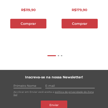
R$
119
,
90
R$
179
,
90
Comprar
Comprar
Inscreva-se na nossa Newsletter!
Ao clicar em Enviar você aceita a
política de privacidade do Zona
Sul
Enviar