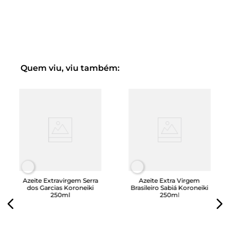
vez aberto, consuma-o em até 30 dias para desfrutar de
seu frescor e a totalidade de seu valor nutricional.
Quem viu, viu também:
Azeite Extravirgem Serra
Azeite Extra Virgem
dos Garcias Koroneiki
Brasileiro Sabiá Koroneiki
250ml
250ml