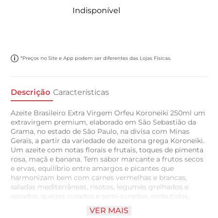
Indisponível
*Preços no Site e App podem ser diferentes das Lojas Físicas.
Descrição
Características
Azeite Brasileiro Extra Virgem Orfeu Koroneiki 250ml um
extravirgem premium, elaborado em São Sebastião da
Grama, no estado de São Paulo, na divisa com Minas
Gerais, a partir da variedade de azeitona grega Koroneiki.
Um azeite com notas florais e frutais, toques de pimenta
rosa, maçã e banana. Tem sabor marcante a frutos secos
e ervas, equilíbrio entre amargos e picantes que
harmonizam bem com carnes vermelhas e brancas,
saladas mediterrâneas, risotos, legumes grelhados e
assados, queijos curados e semi-curados, embutidos,
carpaccios, pizzas, massas, frutas e sobremesas.
VER MAIS
Conserve-o em um local fresco, ao abrigo da luz e uma