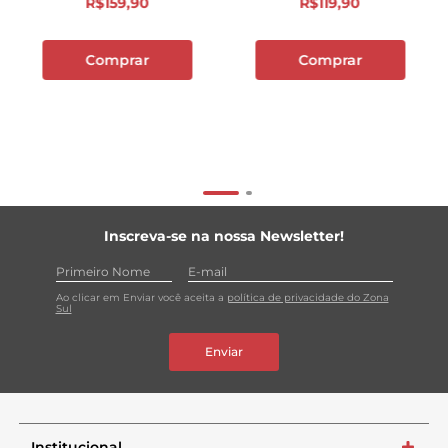
R$
159
,
90
R$
119
,
90
Comprar
Comprar
Inscreva-se na nossa Newsletter!
Ao clicar em Enviar você aceita a
política de privacidade do Zona
Sul
Enviar
Institucional