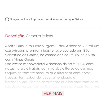
*Preços no Site e App podem ser diferentes das Lojas Físicas.
Descrição
Características
Azeite Brasileiro Extra Virgem Orfeu Arbosana 250ml um
extravirgem premium brasileiro, elaborado em São
Sebastião da Grama, no estado de São Paulo, na divisa
com Minas Gerais.
Um azeite monovarietal Arbosana da safra 2024, com
notas florais e frutais, com goiaba e flores do campo,
toques de tomate maduro que alternam com ervas
frescas. Tem sabor delicado, amendoado e
herbáceo, equilibrado persistente que harmonizam com
saladas diversas, carnes brancas, massas, pizzas, legumes
cozidos, carpaccios, frutas e sobremesas.
VER MAIS
Conserve-o em um local fresco, ao abrigo da luz e uma
vez aberto, consuma-o em até 30 dias para desfrutar de
seu frescor e a totalidade de seu valor nutricional.