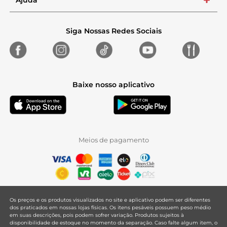
Ajuda
+
Siga Nossas Redes Sociais
Baixe nosso aplicativo
Meios de pagamento
Os preços e os produtos visualizados no site e aplicativo podem ser diferentes
dos praticados em nossas lojas físicas. Os itens pesáveis possuem peso médio
em suas descrições, pois podem sofrer variação. Produtos sujeitos à
disponibilidade de estoque no momento da separação. Caso falte algum item, o