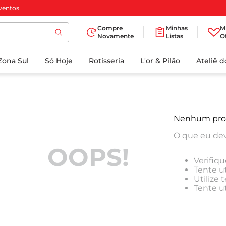
ventos
Compre
Minhas
M
Novamente
Listas
O
TERMOS MAIS
Zona Sul
Só Hoje
BUSCADOS
Rotisseria
L'or & Pilão
Ateliê 
1
º
cafe
2
º
papel higienico
3
º
manteiga
Nenhum pro
4
º
iogurte
O que eu dev
5
º
detergente
OOPS!
Verifiqu
6
º
azeite
Tente ut
Utilize
7
º
leite
Tente u
8
º
biscoito
9
º
chocolate