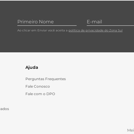
10
º
papel toalha
Ao clicar em Enviar você aceita a
política de privacidade do Zona Sul
Ajuda
Perguntas Frequentes
Fale Conosco
Fale com o DPO
Dados
Me