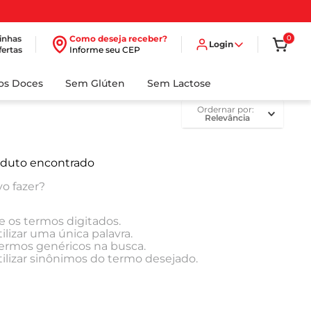
inhas
Como deseja receber?
0
Login
fertas
Informe seu CEP
dos Doces
Sem Glúten
Sem Lactose
ordernar por
Relevância
duto encontrado
o fazer?
e os termos digitados.
ilizar uma única palavra.
 termos genéricos na busca.
tilizar sinônimos do termo desejado.