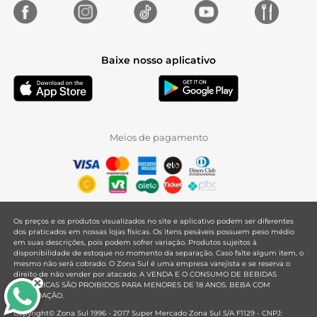
Baixe nosso aplicativo
Meios de pagamento
Os preços e os produtos visualizados no site e aplicativo podem ser diferentes
dos praticados em nossas lojas físicas. Os itens pesáveis possuem peso médio
em suas descrições, pois podem sofrer variação. Produtos sujeitos à
disponibilidade de estoque no momento da separação. Caso falte algum item, o
mesmo não será cobrado. O Zona Sul é uma empresa varejista e se reserva o
direito de não vender por atacado. A VENDA E O CONSUMO DE BEBIDAS
ALCOÓLICAS SÃO PROIBIDOS PARA MENORES DE 18 ANOS. BEBA COM
MODERAÇÃO.
Copyright© Zona Sul 1996 - 2017 Super Mercado Zona Sul S/A F1129 - CNPJ: