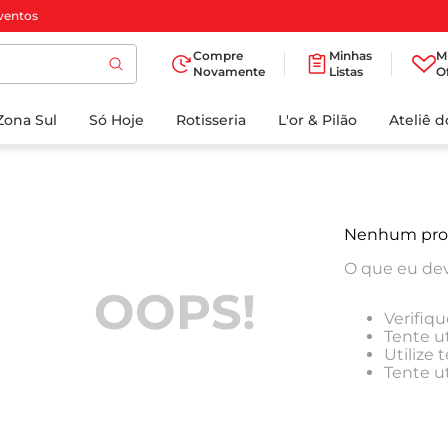
ventos
Compre
Minhas
M
Novamente
Listas
O
TERMOS MAIS
Zona Sul
Só Hoje
BUSCADOS
Rotisseria
L'or & Pilão
Ateliê 
1
º
cafe
2
º
iogurte
3
º
papel higienico
Nenhum pro
4
º
manteiga
O que eu dev
5
º
azeite
OOPS!
Verifiqu
6
º
detergente
Tente ut
Utilize
7
º
leite
Tente u
8
º
biscoito
9
º
chocolate