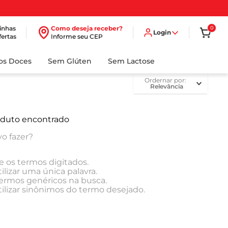
inhas
Como deseja receber?
0
Login
fertas
Informe seu CEP
dos Doces
Sem Glúten
Sem Lactose
ordernar por
Relevância
duto encontrado
o fazer?
e os termos digitados.
ilizar uma única palavra.
 termos genéricos na busca.
tilizar sinônimos do termo desejado.