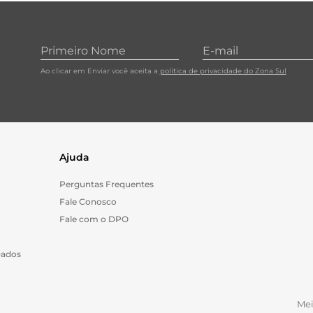
10
º
carne moida
Ao clicar em Enviar você aceita a
política de privacidade do Zona Sul
Ajuda
Perguntas Frequentes
Fale Conosco
Fale com o DPO
Dados
Me