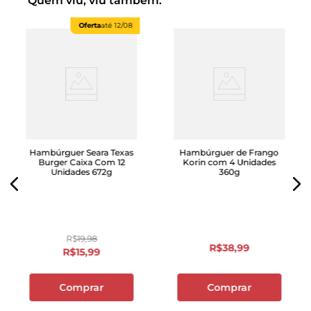
Quem viu, viu também:
Oferta
até
12/08
Hambúrguer Seara Texas
Hambúrguer de Frango
Burger Caixa Com 12
Korin com 4 Unidades
Unidades 672g
360g
R$
19
,
98
R$
38
,
99
R$
15
,
99
Comprar
Comprar