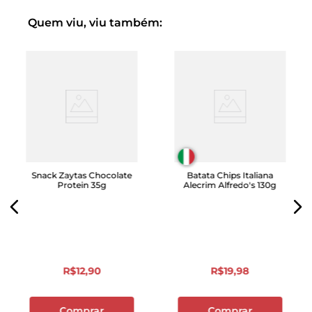
Quem viu, viu também:
Snack Zaytas Chocolate
Batata Chips Italiana
Protein 35g
Alecrim Alfredo's 130g
R$
12
,
90
R$
19
,
98
Comprar
Comprar