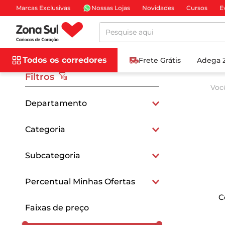
Marcas Exclusivas
Nossas Lojas
Novidades
Cursos
E
Pesquise aqui
Todos os corredores
Frete Grátis
Adega 
Filtros
Voc
Departamento
Mercearia e Gastronomia
Categoria
Biscoitos e Snacks
Subcategoria
Biscoitos Doces
Percentual Minhas Ofertas
C
15
Faixas de preço