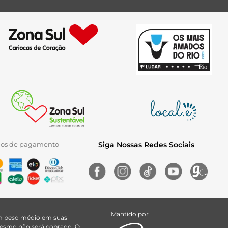
ios de pagamento
Siga Nossas Redes Sociais
Mantido por
uem peso médio em suas
 mesmo não será cobrado. O