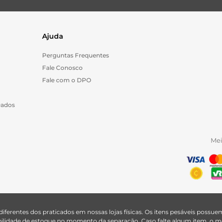
Ajuda
Perguntas Frequentes
Fale Conosco
Fale com o DPO
Dados
Me
 diferentes dos praticados em nossas lojas físicas. Os itens pesáveis poss
nibilidade de estoque no momento da separação. Caso falte algum item, o