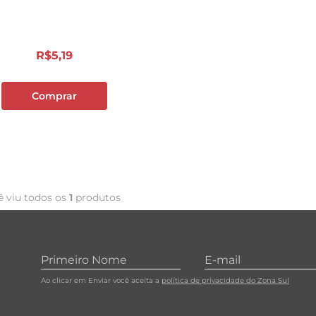
10
º
carne moida
R$
5
,
19
Comprar
ê viu todos os
1
produtos
Ao clicar em Enviar você aceita a
política de privacidade do Zona Sul