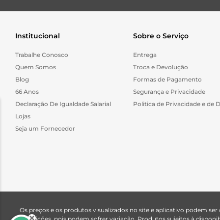
Institucional
Sobre o Serviço
Trabalhe Conosco
Entrega
Quem Somos
Troca e Devolução
Blog
Formas de Pagamento
66 Anos
Segurança e Privacidade
Declaração De Igualdade Salarial
Politica de Privacidade e de 
Lojas
Seja um Fornecedor
Os preços e os produtos visualizados no site e aplicativo podem ser
descrições, pois podem sofrer variação. Produtos sujeitos à dispo