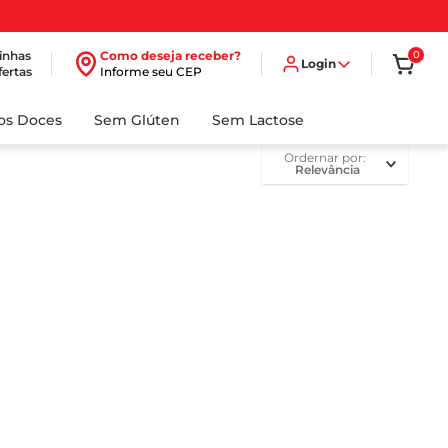
inhas
Como deseja receber?
0
Login
fertas
Informe seu CEP
dos Doces
Sem Glúten
Sem Lactose
ordernar por
Relevância