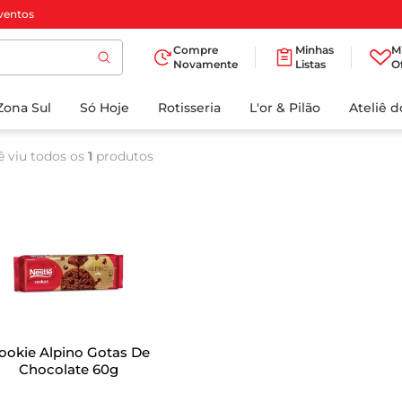
ventos
Compre
Minhas
M
Novamente
Listas
O
TERMOS MAIS
Zona Sul
Só Hoje
BUSCADOS
Rotisseria
L'or & Pilão
Ateliê 
1
º
cafe
ê viu todos os
1
produtos
2
º
iogurte
3
º
papel higienico
4
º
manteiga
5
º
azeite
6
º
detergente
7
º
leite
ookie Alpino Gotas De
8
º
biscoito
Chocolate 60g
9
º
chocolate