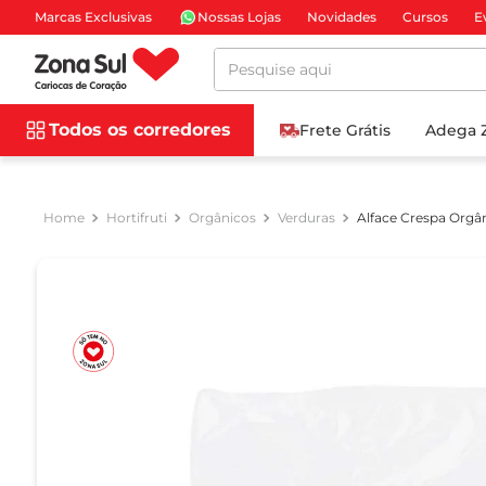
Marcas Exclusivas
Nossas Lojas
Novidades
Cursos
E
Pesquise aqui
Todos os corredores
Frete Grátis
Adega 
Hortifruti
Orgânicos
Verduras
Alface Crespa Orgâ