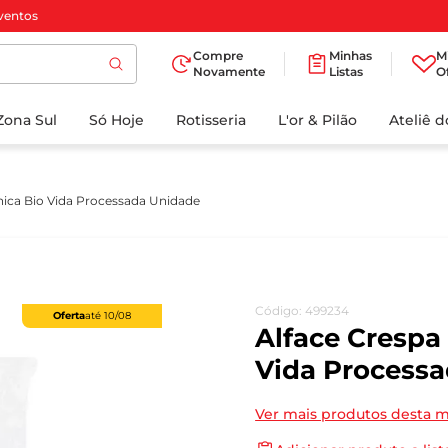
ventos
Compre
Minhas
M
Novamente
Listas
O
TERMOS MAIS
Zona Sul
Só Hoje
BUSCADOS
Rotisseria
L'or & Pilão
Ateliê 
1
º
cafe
2
º
papel higienico
nica Bio Vida Processada Unidade
3
º
manteiga
4
º
iogurte
5
º
detergente
Código
:
499234
Oferta
até
10/08
6
º
azeite
Alface Crespa
7
º
leite
Vida Process
8
º
biscoito
Ver mais produtos desta 
9
º
chocolate