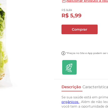
Adicionar produto a list
10
º
papel toalha
R$
9
,
39
R$
5
,
99
Comprar
*Preços no Site e App podem ser di
Descrição
Característic
Se sua saúde está em prime
orgânicos
. Além de não le
você tem a oportunidade 