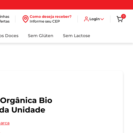
inhas
Como deseja receber?
0
Login
fertas
Informe seu CEP
dos Doces
Sem Glúten
Sem Lactose
 Orgânica Bio
ada Unidade
marca