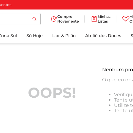
ventos
Compre
Minhas
M
Novamente
Listas
O
TERMOS MAIS
Zona Sul
Só Hoje
BUSCADOS
L'or & Pilão
Ateliê dos Doces
1
º
cafe
2
º
papel higienico
3
º
iogurte
Nenhum pro
4
º
manteiga
O que eu dev
5
º
detergente
OOPS!
Verifiqu
6
º
azeite
Tente ut
Utilize
7
º
biscoito
Tente u
8
º
leite
9
º
chocolate