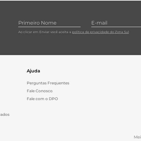
10
º
cebola
Ao clicar em Enviar você aceita a
política de privacidade do Zona Sul
Ajuda
Perguntas Frequentes
Fale Conosco
Fale com o DPO
Dados
Me