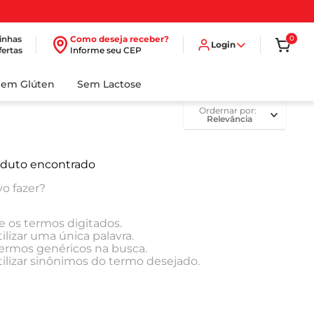
inhas
Como deseja receber?
0
Login
fertas
Informe seu CEP
Sem Glúten
Sem Lactose
ordernar por
Relevância
duto encontrado
o fazer?
e os termos digitados.
ilizar uma única palavra.
 termos genéricos na busca.
tilizar sinônimos do termo desejado.