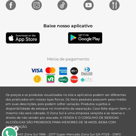
Baixe nosso aplicativo
Meios de pagamento
Os preços e os produtos visualizados no site e aplicativo podem ser diferentes
dos praticados em nossas lojas físicas. Os itens pesáveis possuem peso médio
em suas descrições, pois podem sofrer variação. Produtos sujeitos à
disponibilidade de estoque no momento da separação. Caso falte algum item, o
mesmo não será cobrado. O Zona Sul é uma empresa varejista e se reserva o
direito de não vender por atacado. A VENDA E O CONSUMO DE BEBIDAS
ALCOÓLICAS SÃO PROIBIDOS PARA MENORES DE 18 ANOS. BEBA COM
MODERAÇÃO.
Copyright© Zona Sul 1996 - 2017 Super Mercado Zona Sul S/A F1129 - CNPJ: