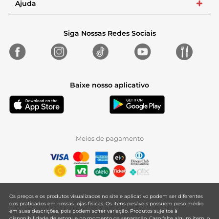
Ajuda
+
Siga Nossas Redes Sociais
Baixe nosso aplicativo
Meios de pagamento
Os preços e os produtos visualizados no site e aplicativo podem ser diferentes
dos praticados em nossas lojas físicas. Os itens pesáveis possuem peso médio
em suas descrições, pois podem sofrer variação. Produtos sujeitos à
disponibilidade de estoque no momento da separação. Caso falte algum item, o