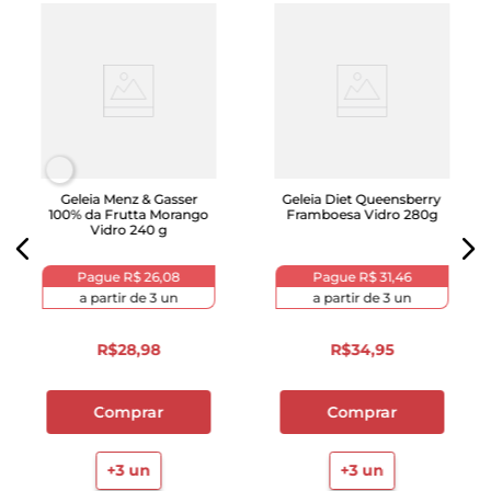
Geleia Menz & Gasser
Geleia Diet Queensberry
100% da Frutta Morango
Framboesa Vidro 280g
Vidro 240 g
Pague
R$ 26,08
Pague
R$ 31,46
a partir de
3
un
a partir de
3
un
R$
28
,
98
R$
34
,
95
Comprar
Comprar
+
3
un
+
3
un