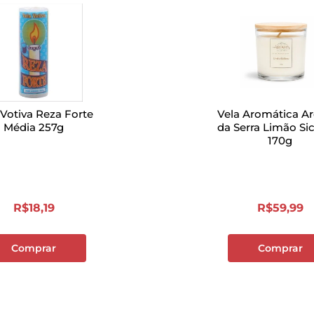
 Votiva Reza Forte
Vela Aromática A
Média 257g
da Serra Limão Sic
170g
R$
18
,
19
R$
59
,
99
Comprar
Comprar