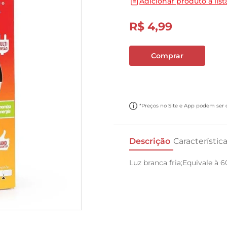
Adicionar produto a list
10
º
carne moida
R$
4
,
99
Comprar
*Preços no Site e App podem ser di
Descrição
Característic
Luz branca fria;Equivale à