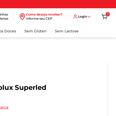
inhas
Como deseja receber?
0
Login
fertas
Informe seu CEP
dos Doces
Sem Glúten
Sem Lactose
lux Superled
marca