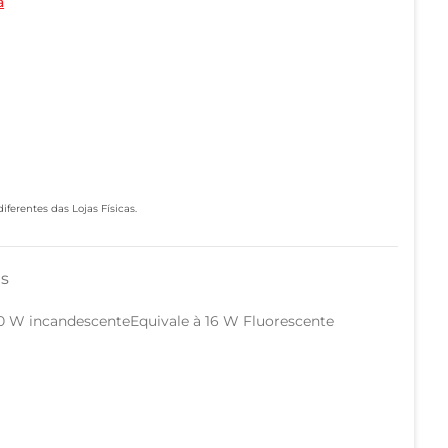
a
ferentes das Lojas Físicas.
as
 60 W incandescenteEquivale à 16 W Fluorescente