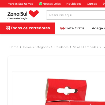
Marcas Exclusivas
Nossas Lojas
Novidades
Cursos
E
Pesquise aqui
Todos os corredores
Frete Grátis
Adega 
Demais Categorias
Utilidades
Velas e Lâmpadas
L