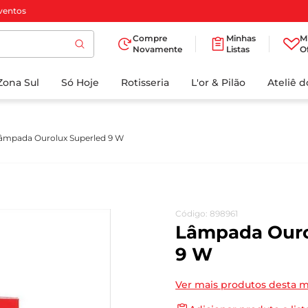
ventos
Compre
Minhas
M
Novamente
Listas
O
TERMOS MAIS
Zona Sul
Só Hoje
BUSCADOS
Rotisseria
L'or & Pilão
Ateliê 
1
º
cafe
2
º
iogurte
âmpada Ourolux Superled 9 W
3
º
papel higienico
4
º
manteiga
5
º
azeite
Código
:
898961
6
º
detergente
Lâmpada Ouro
7
º
leite
9 W
8
º
biscoito
Ver mais produtos desta 
9
º
chocolate