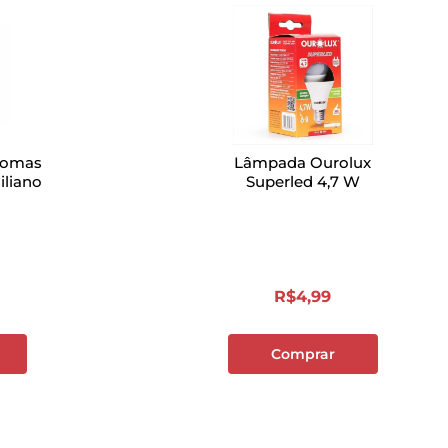
romas
Lâmpada Ourolux
iliano
Superled 4,7 W
R$
4
,
99
Comprar