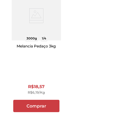
3000g
1/4
Melancia Pedaço 3kg
R$
18
,
57
R$
6
,
19
/kg
Comprar