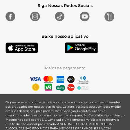
Siga Nossas Redes Sociais
Baixe nosso aplicativo
Meios de pagamento
Os preços e os produtos visualizados no site e aplicativo podem ser diferentes
dos praticados em nossas lojas físicas. Os itens pesáveis possuem peso médio
em suas descrições, pois podem sofrer variação. Produtos sujeitos à
disponibilidade de estoque no momento da separação. Caso falte algum item, o
mesmo não será cobrado. O Zona Sul é uma empresa varejista e se reserva o
direito de não vender por atacado. A VENDA E O CONSUMO DE BEBIDAS
ALCOÓLICAS SÃO PROIBIDOS PARA MENORES DE 18 ANOS. BEBA COM