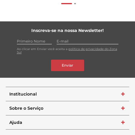
Inscreva-se na nossa Newsletter!
Ao clicar em Enviar você aceita a
política de privacidade do Zona
Sul
Enviar
Institucional
+
Sobre o Serviço
+
Ajuda
+