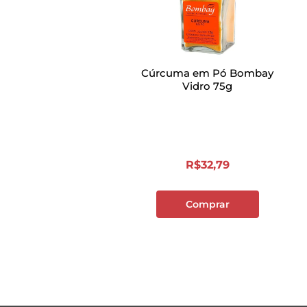
Cúrcuma em Pó Bombay
Vidro 75g
R$
32
,
79
Comprar