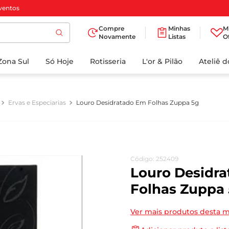
ventos
Compre
Minhas
M
Novamente
Listas
O
TERMOS MAIS
Zona Sul
Só Hoje
BUSCADOS
Rotisseria
L'or & Pilão
Ateliê 
1
º
cafe
2
º
iogurte
Ervas e Especiarias
Louro Desidratado Em Folhas Zuppa 5g
3
º
papel higienico
4
º
manteiga
5
º
azeite
Código
:
252409
6
º
detergente
Louro Desidr
7
º
leite
Folhas Zuppa
8
º
biscoito
Ver mais produtos desta 
9
º
chocolate