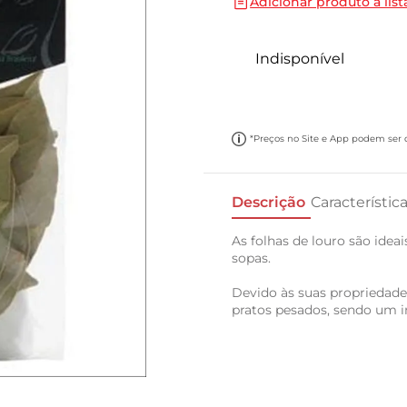
Adicionar produto a list
10
º
carne moida
Indisponível
*Preços no Site e App podem ser di
Descrição
Característic
As folhas de louro são idea
sopas.
Devido às suas propriedade
pratos pesados, sendo um ing