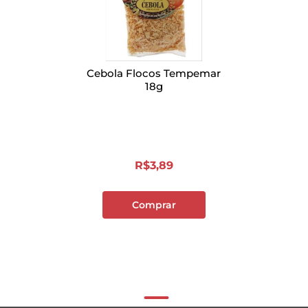
Cebola Flocos Tempemar
18g
R$
3
,
89
Comprar