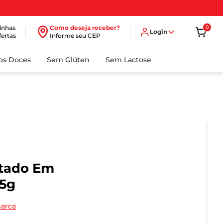
inhas
Como deseja receber?
0
Login
fertas
Informe seu CEP
dos Doces
Sem Glúten
Sem Lactose
atado Em
 5g
marca