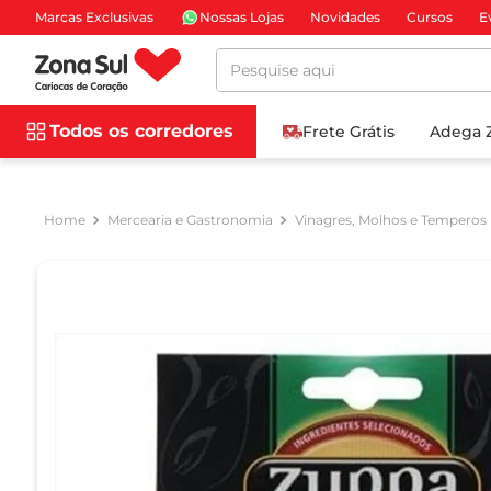
Marcas Exclusivas
Nossas Lojas
Novidades
Cursos
E
Pesquise aqui
Todos os corredores
Frete Grátis
Adega 
Mercearia e Gastronomia
Vinagres, Molhos e Temperos