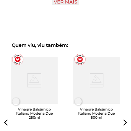
VER MAIS
deliciosa. Seus toques cítricos e agridoces harmonizam
saladas, compõe marinadas, drinks diversos, molhos e
várias sobremesas e sorvetes.
Quem viu, viu também:
Vinagre Balsâmico
Vinagre Balsâmico
Italiano Modena Due
Italiano Modena Due
250ml
500ml