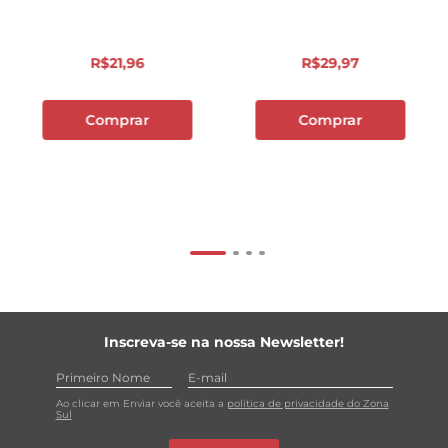
R$
21
,
96
R$
29
,
97
Comprar
Comprar
Inscreva-se na nossa Newsletter!
Ao clicar em Enviar você aceita a
política de privacidade do Zona
Sul