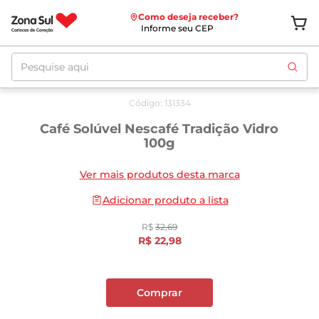
Como deseja receber?
Informe seu CEP
Pesquise aqui
Oferta
até
10/08
Código
:
131334
Café Solúvel Nescafé Tradição Vidro
100g
Ver mais produtos desta marca
Adicionar produto a lista
R$
32
,
69
R$
22
,
98
Comprar