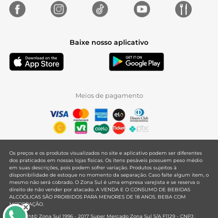
Baixe nosso aplicativo
Meios de pagamento
Os preços e os produtos visualizados no site e aplicativo podem ser diferentes
dos praticados em nossas lojas físicas. Os itens pesáveis possuem peso médio
em suas descrições, pois podem sofrer variação. Produtos sujeitos à
disponibilidade de estoque no momento da separação. Caso falte algum item, o
mesmo não será cobrado. O Zona Sul é uma empresa varejista e se reserva o
direito de não vender por atacado. A VENDA E O CONSUMO DE BEBIDAS
ALCOÓLICAS SÃO PROIBIDOS PARA MENORES DE 18 ANOS. BEBA COM
MODERAÇÃO.
Copyright© Zona Sul 1996 - 2017 Super Mercado Zona Sul S/A F1129 - CNPJ: