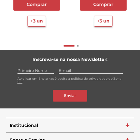
Comprar
Comprar
+
3
un
+
3
un
Inscreva-se na nossa Newsletter!
Ao clicar em Enviar você aceita a
política de privacidade do Zona
Sul
Enviar
Institucional
+