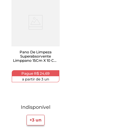
Pano De Limpeza
Superabsorvente
Limppano 15Cm X 10 Cm
Com 2 Unidades
Pague
R$ 24,69
a partir de
3
un
Indisponível
+
3
un