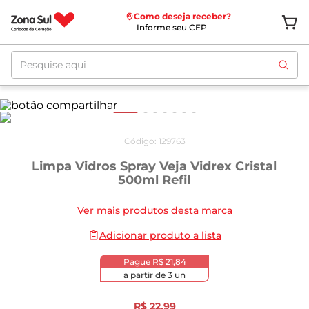
Como deseja receber?
Informe seu CEP
Pesquise aqui
Código
:
129763
Limpa Vidros Spray Veja Vidrex Cristal
500ml Refil
Ver mais produtos desta marca
Adicionar produto a lista
Pague
R$ 21,84
a partir de
3
un
R$
22
,
99