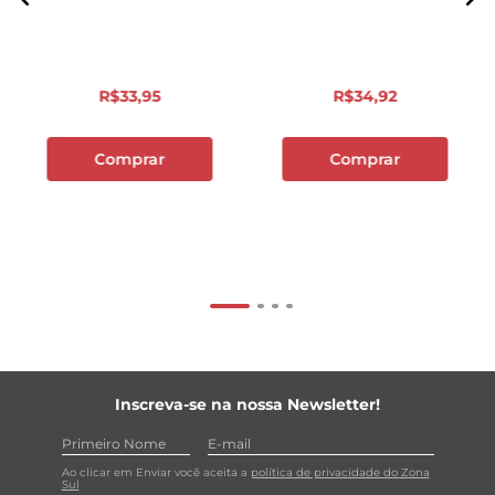
R$
33
,
95
R$
34
,
92
Comprar
Comprar
Inscreva-se na nossa Newsletter!
Ao clicar em Enviar você aceita a
política de privacidade do Zona
Sul