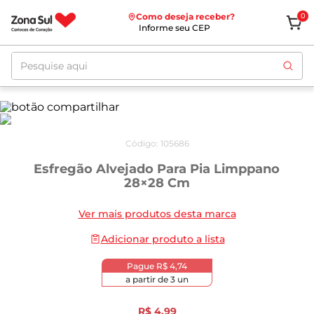
Como deseja receber?
0
Informe seu CEP
Pesquise aqui
Código
:
105686
Esfregão Alvejado Para Pia Limppano
28×28 Cm
Ver mais produtos desta marca
Adicionar produto a lista
Pague
R$ 4,74
a partir de
3
un
R$
4
,
99