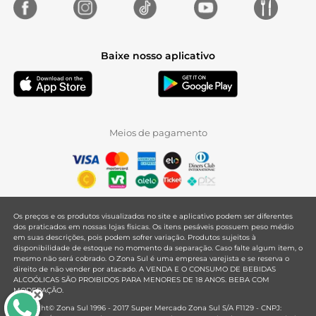
Baixe nosso aplicativo
Meios de pagamento
Os preços e os produtos visualizados no site e aplicativo podem ser diferentes
dos praticados em nossas lojas físicas. Os itens pesáveis possuem peso médio
em suas descrições, pois podem sofrer variação. Produtos sujeitos à
disponibilidade de estoque no momento da separação. Caso falte algum item, o
mesmo não será cobrado. O Zona Sul é uma empresa varejista e se reserva o
direito de não vender por atacado. A VENDA E O CONSUMO DE BEBIDAS
ALCOÓLICAS SÃO PROIBIDOS PARA MENORES DE 18 ANOS. BEBA COM
MODERAÇÃO.
Copyright© Zona Sul 1996 - 2017 Super Mercado Zona Sul S/A F1129 - CNPJ: