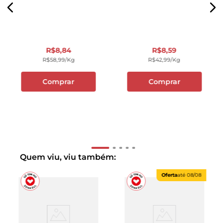
R$
8
,
84
R$
8
,
59
R$
58
,
99
/kg
R$
42
,
99
/kg
Comprar
Comprar
Quem viu, viu também:
Oferta
até
08/08