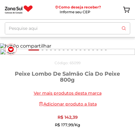
Como deseja receber?
Informe seu CEP
Pesquise aqui
Código
:
65099
Peixe Lombo De Salmão Cia Do Peixe
800g
Ver mais produtos desta marca
Adicionar produto a lista
R$
142
,
39
R$
177
,
99
/kg