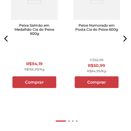
Peixe Salmão em
Peixe Namorado em
Medalhão Cia do Peixe
Posta Cia do Peixe 600g
600g
R$
62
,
99
R$
94
,
19
R$
50
,
99
R$
156
,
99
/kg
R$
84
,
99
/kg
Comprar
Comprar